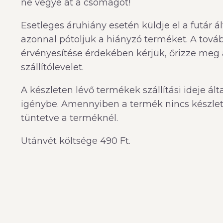
ne vegye át a csomagot!
Esetleges áruhiány esetén küldje el a futár ál
azonnal pótoljuk a hiányzó terméket. A tová
érvényesítése érdekében kérjük, őrizze meg a
szállítólevelet.
A készleten lévő termékek szállítási ideje á
igénybe. Amennyiben a termék nincs készleten
tüntetve a terméknél.
Utánvét költsége 490 Ft.