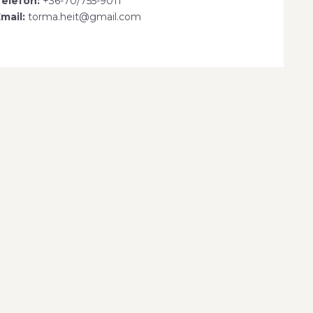
elefon:
+36-70/755-9011
mail:
torma.heit@gmail.com