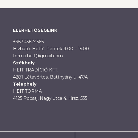
ELÉRHETŐSÉGEINK
+36703624566
Hívható: Hétfő-Péntek 9:00 – 15:00
torma.heit@gmail.com
Székhely
HEIT-TRADÍCIÓ KFT.
4281 Létavértes, Batthyány u. 47/A
Telephely
HEIT TORMA
4125 Pocsaj, Nagy utca 4. Hrsz. 535