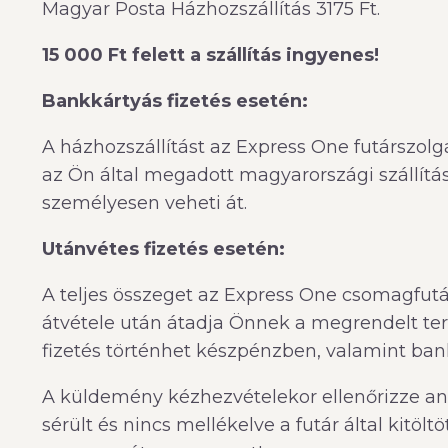
Magyar Posta Házhozszállítás 3175 Ft.
15 000 Ft felett a szállítás ingyenes!
Bankkártyás fizetés esetén:
A házhozszállítást az Express One futárszolg
az Ön által megadott magyarországi szállítási
személyesen veheti át.
Utánvétes fizetés esetén:
A teljes összeget az Express One csomagfutárn
átvétele után átadja Önnek a megrendelt t
fizetés történhet készpénzben, valamint bank
A küldemény kézhezvételekor ellenőrizze an
sérült és nincs mellékelve a futár által kitöltö