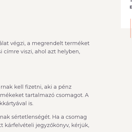
T
E
álat végzi, a megrendelt terméket
 címre viszi, ahol azt helyben,
ak kell fizetni, aki a pénz
ermékeket tartalmazó csomagot. A
kártyával is.
nak sértetlenségét. Ha a csomag
tt kárfelvételi jegyzőkönyv, kérjük,