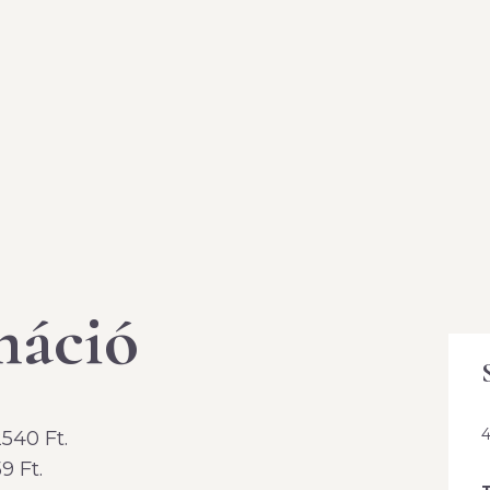
rmáció
4
2540 Ft.
9 Ft.