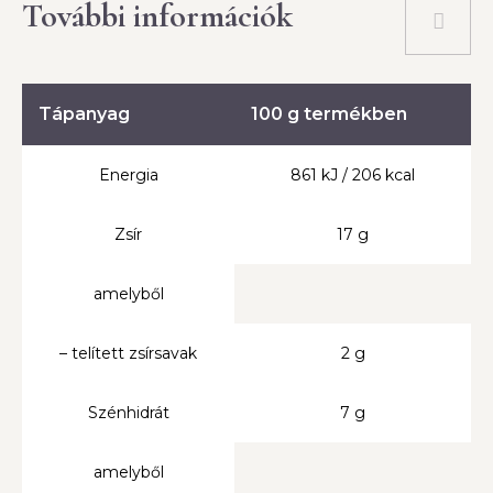
További információk
Tápanyag
100 g termékben
Energia
861 kJ / 206 kcal
Zsír
17 g
amelyből
– telített zsírsavak
2 g
Szénhidrát
7 g
amelyből