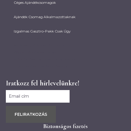
Céges Ajándékcsomagok
Ajándék Csomag Alkalmazottaknak
Izgalmas Gasztro-Pakk Csak Úgy
Húsvéti Ajándék Partnereknek
Karácsonyi Ajándék Partnereknek
Céges Ajándékcsomagok
Ajándék Csomag Alkalmazottaknak
Izgalmas Gasztro-Pakk Csak Úgy
Iratkozz fel hírlevelünkre!
FELIRATKOZÁS
Biztonságos fizetés