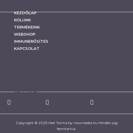
KEZDŐLAP
RÓLUNK
TERMÉKEINK
WEBSHOP
IMMUNERŐSÍTÉS
KAPCSOLAT
KEZDŐLAP
RÓLUNK
TERMÉKEINK
WEBSHOP
IMMUNERŐSÍTÉS
KAPCSOLAT
Copyright © 2023 Heit Torma by
nowmedia.hu
Minden jog
fenntartva.