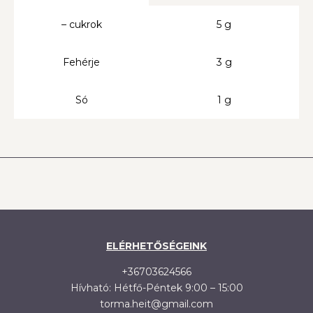
– cukrok
5 g
Fehérje
3 g
Só
1 g
ELÉRHETŐSÉGEINK
+36703624566
Hívható: Hétfő-Péntek 9:00 – 15:00
torma.heit@gmail.com