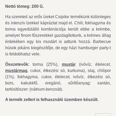
Nettó tömeg: 200 G.
Ha szereted az erős ízeket Csipike termékünk különleges
és intenzív ízekkel kápráztat majd el. Chili, fokhagyma és
torma egyedülálló kombinációja került ebbe a krémbe,
amelyet finom fűszerekkel gazdagítottunk, a krémes állag
érdekében egy kis mustárt is adtunk hozzá. Barbecue
húsok pikáns kiegészítője, de egy házi hamburger party-t
is feldobhatsz vele.
Összetevők
: torma (25%),
mustár
(ivóvíz, ételecet,
mustármag
, cukor, étkezési só, kurkuma), olaj, chilipor
(1%), fokhagyma, cukor, ételecet, ivóvíz, étkezési só,
bors, kakukkfű, oregánó, sűrítőanyag: xantán,
tartósítószer: (nátrium-benzoát).
A termék zellert is felhasználó üzemben készült.