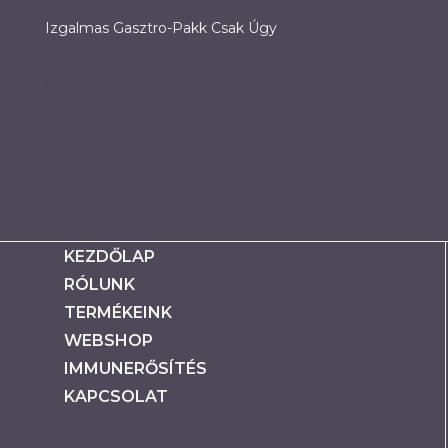
Izgalmas Gasztro-Pakk Csak Úgy
Húsvéti Ajándék Partnereknek
Karácsonyi Ajándék Partnereknek
Céges Ajándékcsomagok
Ajándék Csomag Alkalmazottaknak
Izgalmas Gasztro-Pakk Csak Úgy
KEZDŐLAP
RÓLUNK
TERMÉKEINK
WEBSHOP
IMMUNERŐSÍTÉS
KAPCSOLAT
KEZDŐLAP