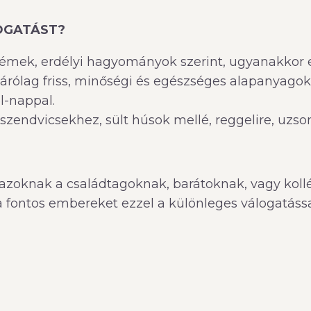
LOGATÁST?
rémek, erdélyi hagyományok szerint, ugyanakkor e
zárólag friss, minőségi és egészséges alapanyagok
l-nappal.
k szendvicsekhez, sült húsok mellé, reggelire, uz
knak a családtagoknak, barátoknak, vagy kollég
ontos embereket ezzel a különleges válogatássa