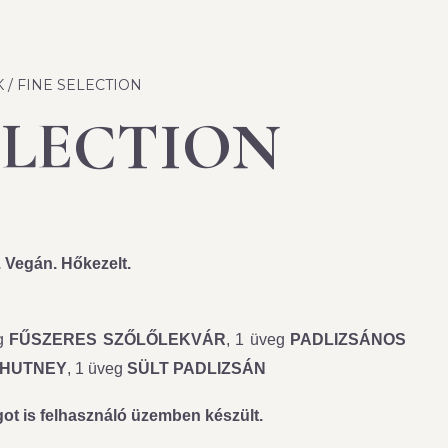
K
/ FINE SELECTION
ELECTION
 Vegán. Hőkezelt.
g
FŰSZERES SZŐLŐLEKVÁR
, 1 üveg
PADLIZSÁNOS
CHUTNEY
, 1 üveg
SÜLT PADLIZSÁN
got is felhasználó üzemben készült.