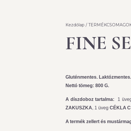
Kezdőlap
/
TERMÉKCSOMAGO
FINE S
Gluténmentes. Laktózmentes.
Nettó tömeg: 800 G.
A díszdoboz tartalma:
1 üve
ZAKUSZKA
, 1 üveg
CÉKLA 
A termék zellert és mustárma