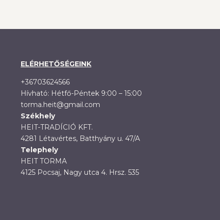
ELÉRHETŐSÉGEINK
+36703624566
Hívható: Hétfő-Péntek 9:00 – 15:00
torma.heit@gmail.com
Székhely
HEIT-TRADÍCIÓ KFT.
4281 Létavértes, Batthyány u. 47/A
Telephely
HEIT TORMA
4125 Pocsaj, Nagy utca 4. Hrsz. 535