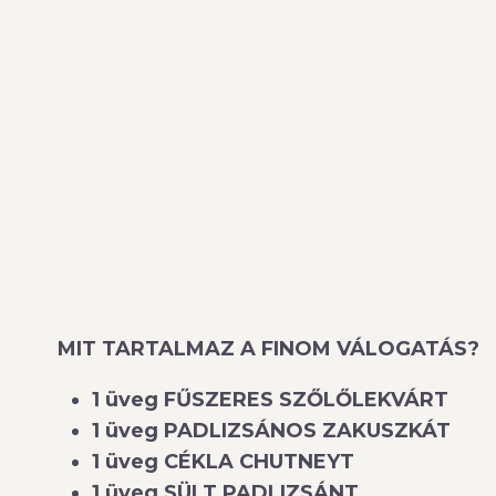
MIT TARTALMAZ A FINOM VÁLOGATÁS?
1 üveg FŰSZERES SZŐLŐLEKVÁRT
1 üveg PADLIZSÁNOS ZAKUSZKÁT
1 üveg CÉKLA CHUTNEYT
1 üveg SÜLT PADLIZSÁNT