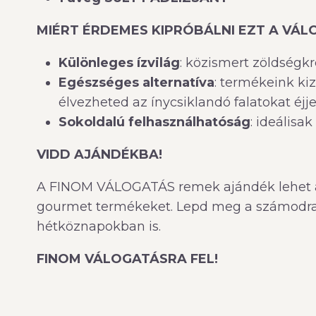
MIÉRT ÉRDEMES KIPRÓBÁLNI EZT A VÁ
Különleges ízvilág
: közismert zöldségk
Egészséges alternatíva
: termékeink ki
élvezheted az ínycsiklandó falatokat éjje
Sokoldalú felhasználhatóság
: ideálisa
VIDD AJÁNDÉKBA!
A FINOM VÁLOGATÁS remek ajándék lehet azo
gourmet termékeket. Lepd meg a számodra f
hétköznapokban is.
FINOM VÁLOGATÁSRA FEL!