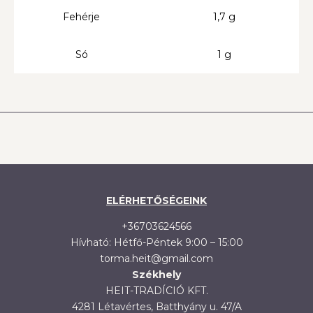
Fehérje
1,7 g
Só
1 g
ELÉRHETŐSÉGEINK
+36703624566
Hívható: Hétfő-Péntek 9:00 – 15:00
torma.heit@gmail.com
Székhely
HEIT-TRADÍCIÓ KFT.
4281 Létavértes, Batthyány u. 47/A