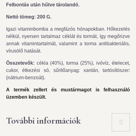
Felbontás után hűtve tárolandó.
Nettó tömeg: 200 G.
Igazi vitaminbomba a megfázós hónapokban. Hőkezelés
nélkül, nyersen tartalmaz céklát és tormát, így megőrizve
annak vitamintartalmát, valamint a torma antibakteriális,
vírusölő hatását.
Összetevők:
cékla (40%), torma (25%), ivóvíz, ételecet,
cukor, étkezési só, sűrítőanyag: xantán, tartósítószer:
(nátrium-benzoát)
.
A termék zellert
és mustármagot
is felhasználó
üzemben készült.
További információk