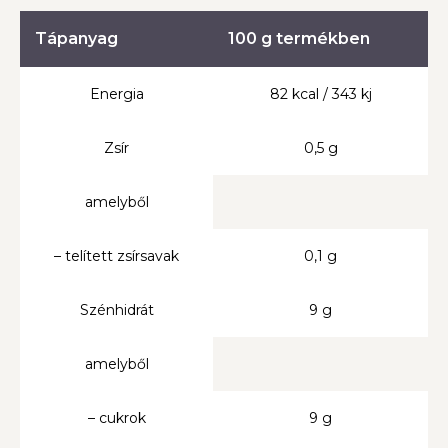
Tápanyag
100 g termékben
Energia
82 kcal / 343 kj
Zsír
0,5 g
amelyből
– telített zsírsavak
0,1 g
Szénhidrát
9 g
amelyből
– cukrok
9 g