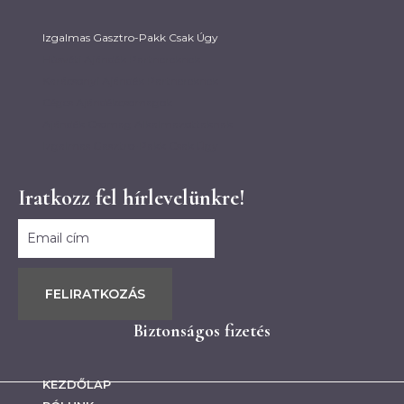
Izgalmas Gasztro-Pakk Csak Úgy
Húsvéti Ajándék Partnereknek
Karácsonyi Ajándék Partnereknek
Céges Ajándékcsomagok
Ajándék Csomag Alkalmazottaknak
Izgalmas Gasztro-Pakk Csak Úgy
Iratkozz fel hírlevelünkre!
FELIRATKOZÁS
Biztonságos fizetés
KEZDŐLAP