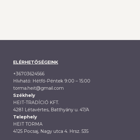
ELÉRHETŐSÉGEINK
+36703624566
Hívható: Hétfő-Péntek 9:00 – 15:00
torma.heit@gmail.com
Székhely
HEIT-TRADÍCIÓ KFT.
4281 Létavértes, Batthyány u. 47/A
Telephely
HEIT TORMA
4125 Pocsaj, Nagy utca 4. Hrsz. 535