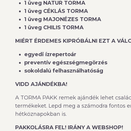
1 üveg NATUR TORMA
1 üveg CÉKLÁS TORMA
1 üveg MAJONÉZES TORMA
1 üveg CHILIS TORMA
MIÉRT ÉRDEMES KIPRÓBÁLNI EZT A VÁ
egyedi ízrepertoár
preventív egészségmegörzés
sokoldalú felhasználhatóság
VIDD AJÁNDÉKBA!
A TORMA PAKK remek ajándék lehet családta
termékeket. Lepd meg a számodra fontos em
hétköznapokban is.
PAKKOLÁSRA FEL! IRÁNY A WEBSHOP!