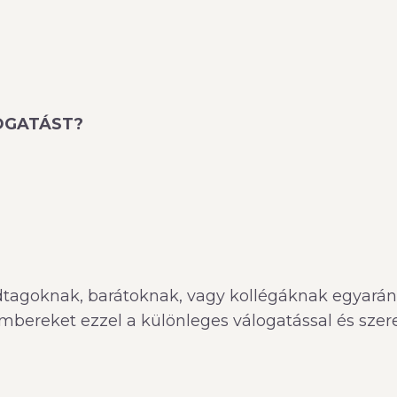
LOGATÁST?
goknak, barátoknak, vagy kollégáknak egyaránt,
bereket ezzel a különleges válogatással és szer